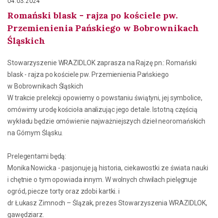
04.03.2024
Romański blask - rajza po kościele pw.
Przemienienia Pańskiego w Bobrownikach
Śląskich
Stowarzyszenie WRAZIDLOK zaprasza na Rajzę pn.: Romański
blask - rajza po kościele pw. Przemienienia Pańskiego
w Bobrownikach Śląskich
W trakcie prelekcji opowiemy o powstaniu świątyni, jej symbolice,
omówimy urodę kościoła analizując jego detale. Istotną częścią
wykładu będzie omówienie najważniejszych dzieł neoromańskich
na Górnym Śląsku.
Prelegentami będą:
Monika Nowicka - pasjonuje ją historia, ciekawostki ze świata nauki
i chętnie o tym opowiada innym. W wolnych chwilach pielęgnuje
ogród, piecze torty oraz zdobi kartki. i
dr Łukasz Zimnoch – Ślązak, prezes Stowarzyszenia WRAZIDLOK,
gawędziarz.