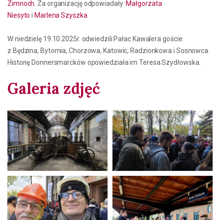
Zimnoch
. Za organizację odpowiadały:
Małgorzata
Niesyto
i
Marlena Szyszka
W niedzielę 19.10.2025r. odwiedzili Pałac Kawalera goście
z Będzina, Bytomia, Chorzowa, Katowic, Radzionkowa i Sosnowca.
Historię Donnersmarcków opowiedziała im Teresa Szydłowska.
Galeria zdjęć