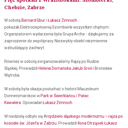
Chebzie, Zabrze
W sobotę
Bernard Gbur
i
Łukasz Zimnoch
pokazali Elektrociepłownię Szombierki wszystkim chętnym.
Organizatorem wydarzenia była Grupa Arche - dziękujemy za
zaproszenie do współpracy. Niezwykły obiekt niezmiennie
wzbudzający zachwyt.
Również w sobotę zorganizowaliśmy Rajzę po Rudzie
Śląskiej. Prowadzili
Helena Domańska
Jakub Groń
i Bronisław
Wątroba.
W sobotę była okazja posłuchać o historii Mauzoleum
Donnersmarckow w
Park w Świerklańcu / Pałac
Kawalera
. Opowiadał
Łukasz Zimnoch
W niedzielę odbyło się A
rcydzieło śląskiego modernizmu – rajza po
kościele św. Józefa w Zabrzu
. Prowadzili
Ilona Otrząsek
Łukasz