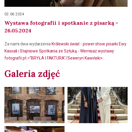
02.06.2024
Wystawa fotografii i spotkanie z pisarką -
26.05.2024
Za nami dwa wydarzenia
Królewski świat - power show pisarki Ewy
Kassali
i
Stajniowe Spotkania ze Sztuką - Wernisaż wystawy
fotografii pt.<"BRYŁA I FAKTURA"/Seweryn Kawiński>
.
Galeria zdjęć