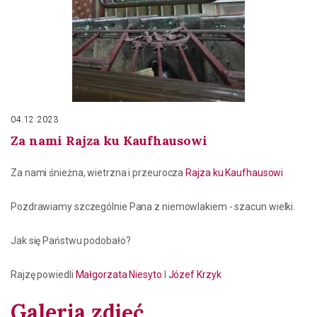
04.12.2023
Za nami Rajza ku Kaufhausowi
Za nami śnieżna, wietrzna i przeurocza
Rajza ku Kaufhausowi
Pozdrawiamy szczególnie Pana z niemowlakiem - szacun wielki.
Jak się Państwu podobało?
Rajzę powiedli
Małgorzata Niesyto
I
Józef Krzyk
Galeria zdjęć